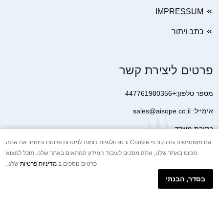
IMPRESSUM
כתב ויתור
פרטים ליצירת קשר
מספר טלפון:+447761980356
אימייל: sales@aisope.co.il
כתובת משרד:
41 Devonshire Street Ground Floor Office 1 London W1G 7AJ
אנו משתמשים גם בקובצי Cookie ובטכנולוגיות דומות למטרות פרסום וניתוח. אם אתה
מנווט באתר שלנו, אתה מסכים לעיבוד המידע המתאים באתר שלנו. תוכל למצוא
United Kingdom
פרטים נוספים ב
מדיניות פרטיות
שלנו.
+44 7410 2065017
בסדר, הבנתי
הודעת וואטסאפ באינטרנט