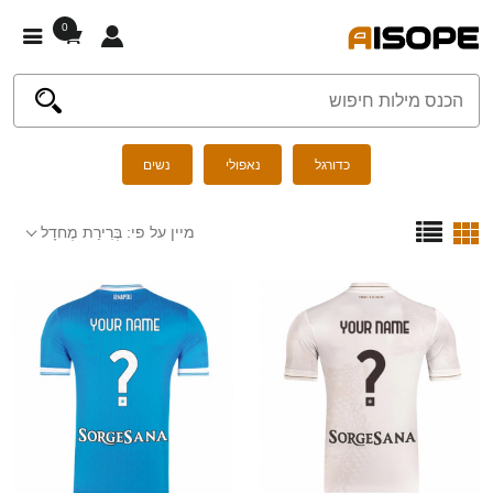
0
כדורגל
נאפולי
נשים
מיין על פי:
בְּרִירַת מֶחדָל