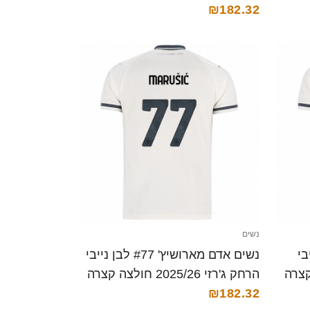
₪182.32
נשים
ן נייבי
נשים אדם מארושיץ' #77 לבן נייבי
הרחק ג'רזי 2025/26 חולצה קצרה
₪182.32