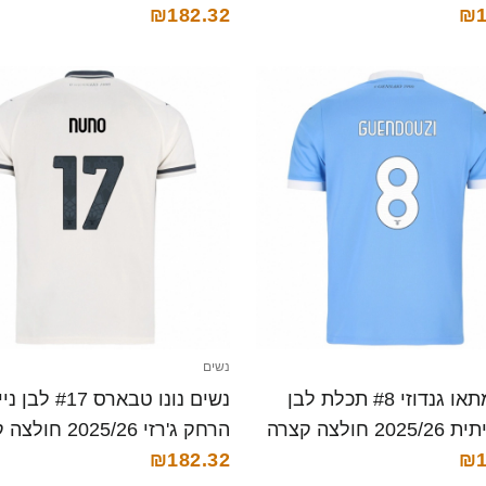
₪182.32
₪1
נשים
נשים מתאו גנדוזי #8 תכלת לבן
נשים נונו טבארס #17 לב
20 חולצה קצרה
הרחק ג'רזי 2025/26 חולצה קצרה
₪182.32
₪1