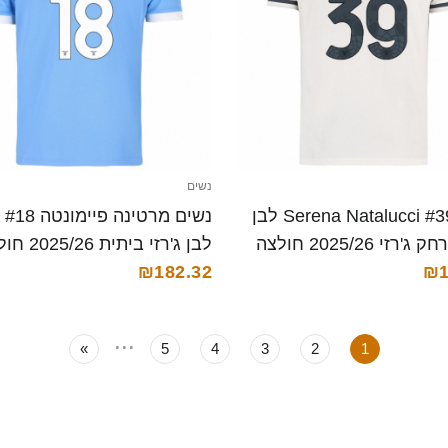
נשים
נשים Serena Natalucci #39 לבן
נשים
נייבי הרחק ג'רזי 2025/26 חולצה
לבן ג'רזי ביתית 
₪1
קצרה
₪182.32
...
»
5
4
3
2
1