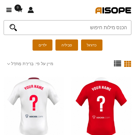
0
כדורגל
סביליה
ילדים
מיין על פי:
בְּרִירַת מֶחדָל