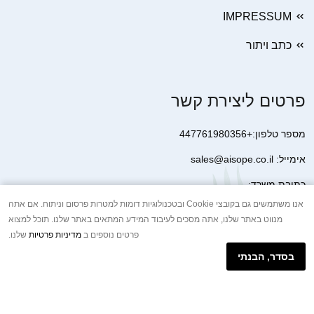
IMPRESSUM
כתב ויתור
פרטים ליצירת קשר
מספר טלפון:+447761980356
אימייל: sales@aisope.co.il
כתובת משרד:
41 Devonshire Street Ground Floor Office 1 London W1G 7AJ
אנו משתמשים גם בקובצי Cookie ובטכנולוגיות דומות למטרות פרסום וניתוח. אם אתה
מנווט באתר שלנו, אתה מסכים לעיבוד המידע המתאים באתר שלנו. תוכל למצוא
United Kingdom
פרטים נוספים ב
מדיניות פרטיות
שלנו.
+44 7410 2065017
בסדר, הבנתי
הודעת וואטסאפ באינטרנט