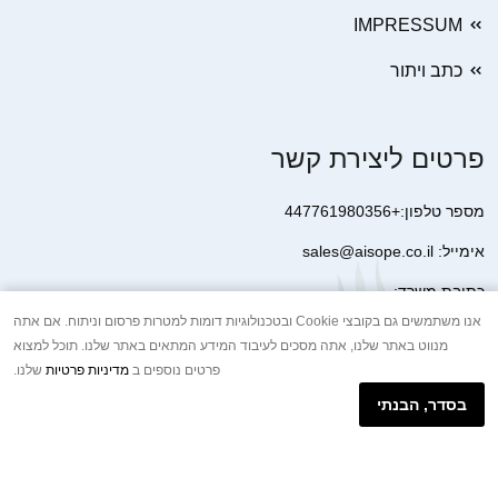
IMPRESSUM
כתב ויתור
פרטים ליצירת קשר
מספר טלפון:+447761980356
אימייל: sales@aisope.co.il
כתובת משרד:
41 Devonshire Street Ground Floor Office 1 London W1G 7AJ
אנו משתמשים גם בקובצי Cookie ובטכנולוגיות דומות למטרות פרסום וניתוח. אם אתה
מנווט באתר שלנו, אתה מסכים לעיבוד המידע המתאים באתר שלנו. תוכל למצוא
United Kingdom
פרטים נוספים ב
מדיניות פרטיות
שלנו.
+44 7410 2065017
בסדר, הבנתי
הודעת וואטסאפ באינטרנט