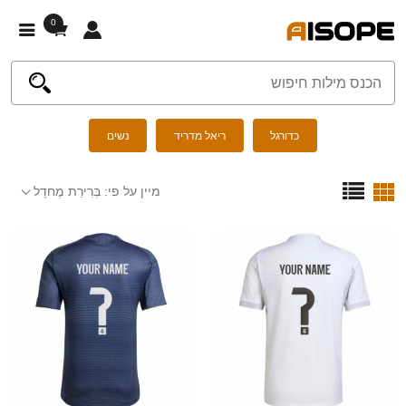
0
כדורגל
ריאל מדריד
נשים
מיין על פי:
בְּרִירַת מֶחדָל