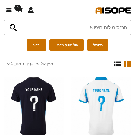
0
כדורגל
אולימפיק מרסיי
ילדים
מיין על פי:
בְּרִירַת מֶחדָל