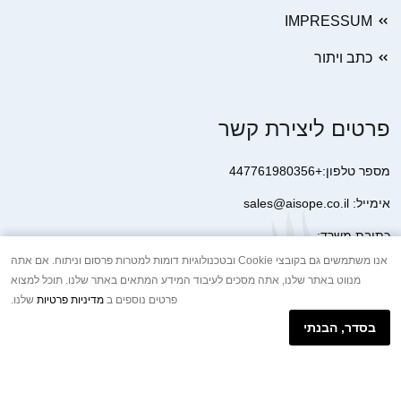
IMPRESSUM
כתב ויתור
פרטים ליצירת קשר
מספר טלפון:+447761980356
אימייל: sales@aisope.co.il
כתובת משרד:
41 Devonshire Street Ground Floor Office 1 London W1G 7AJ
אנו משתמשים גם בקובצי Cookie ובטכנולוגיות דומות למטרות פרסום וניתוח. אם אתה
מנווט באתר שלנו, אתה מסכים לעיבוד המידע המתאים באתר שלנו. תוכל למצוא
United Kingdom
פרטים נוספים ב
מדיניות פרטיות
שלנו.
+44 7410 2065017
בסדר, הבנתי
הודעת וואטסאפ באינטרנט