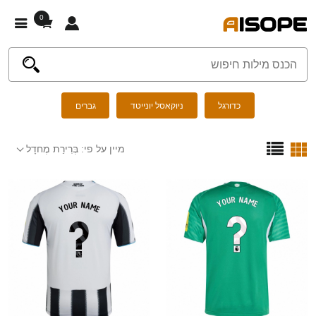
0
כדורגל
ניוקאסל יונייטד
גברים
מיין על פי:
בְּרִירַת מֶחדָל