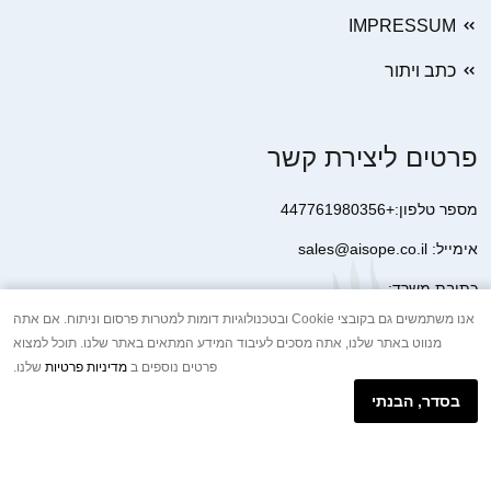
IMPRESSUM
כתב ויתור
פרטים ליצירת קשר
מספר טלפון:+447761980356
אימייל: sales@aisope.co.il
כתובת משרד:
41 Devonshire Street Ground Floor Office 1 London W1G 7AJ
אנו משתמשים גם בקובצי Cookie ובטכנולוגיות דומות למטרות פרסום וניתוח. אם אתה
מנווט באתר שלנו, אתה מסכים לעיבוד המידע המתאים באתר שלנו. תוכל למצוא
United Kingdom
פרטים נוספים ב
מדיניות פרטיות
שלנו.
+44 7410 2065017
בסדר, הבנתי
הודעת וואטסאפ באינטרנט