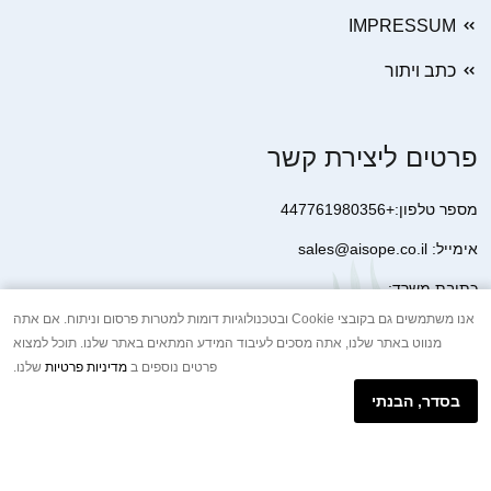
IMPRESSUM
כתב ויתור
פרטים ליצירת קשר
מספר טלפון:+447761980356
אימייל: sales@aisope.co.il
כתובת משרד:
41 Devonshire Street Ground Floor Office 1 London W1G 7AJ
אנו משתמשים גם בקובצי Cookie ובטכנולוגיות דומות למטרות פרסום וניתוח. אם אתה
מנווט באתר שלנו, אתה מסכים לעיבוד המידע המתאים באתר שלנו. תוכל למצוא
United Kingdom
פרטים נוספים ב
מדיניות פרטיות
שלנו.
+44 7410 2065017
בסדר, הבנתי
הודעת וואטסאפ באינטרנט