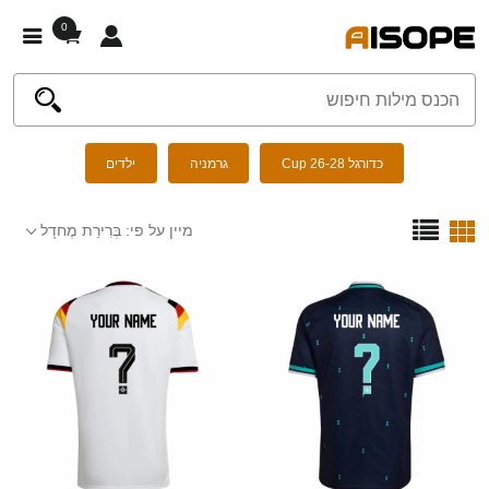
0
כדורגל Cup 26-28
גרמניה
ילדים
מיין על פי:
בְּרִירַת מֶחדָל