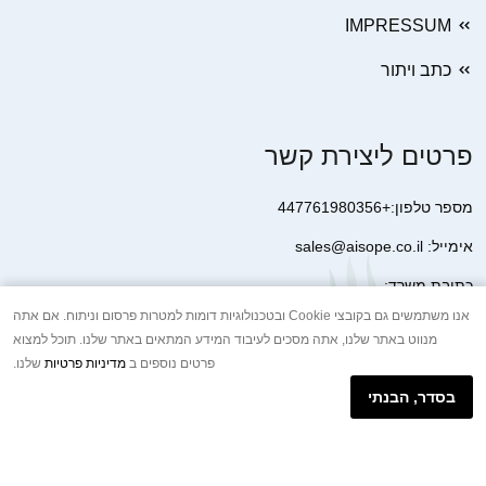
IMPRESSUM
כתב ויתור
פרטים ליצירת קשר
מספר טלפון:+447761980356
אימייל: sales@aisope.co.il
כתובת משרד:
41 Devonshire Street Ground Floor Office 1 London W1G 7AJ
אנו משתמשים גם בקובצי Cookie ובטכנולוגיות דומות למטרות פרסום וניתוח. אם אתה
מנווט באתר שלנו, אתה מסכים לעיבוד המידע המתאים באתר שלנו. תוכל למצוא
United Kingdom
פרטים נוספים ב
מדיניות פרטיות
שלנו.
+44 7410 2065017
בסדר, הבנתי
הודעת וואטסאפ באינטרנט