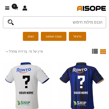
0
כדורגל
גמבה אוסקה
נשים
מיין על פי:
בְּרִירַת מֶחדָל