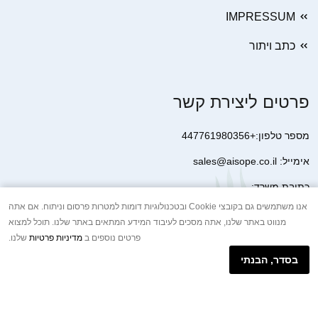
IMPRESSUM
כתב ויתור
פרטים ליצירת קשר
מספר טלפון:+447761980356
אימייל: sales@aisope.co.il
כתובת משרד:
41 Devonshire Street Ground Floor Office 1 London W1G 7AJ
אנו משתמשים גם בקובצי Cookie ובטכנולוגיות דומות למטרות פרסום וניתוח. אם אתה
מנווט באתר שלנו, אתה מסכים לעיבוד המידע המתאים באתר שלנו. תוכל למצוא
United Kingdom
פרטים נוספים ב
מדיניות פרטיות
שלנו.
+44 7410 2065017
בסדר, הבנתי
הודעת וואטסאפ באינטרנט