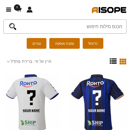
0
כדורגל
גמבה אוסקה
גברים
מיין על פי:
בְּרִירַת מֶחדָל