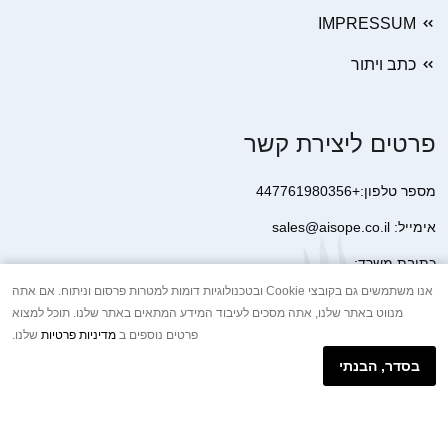
IMPRESSUM
כתב ויתור
פרטים ליצירת קשר
מספר טלפון:+447761980356
אימייל: sales@aisope.co.il
כתובת משרד:
41 Devonshire Street Ground Floor Office 1 London W1G 7AJ
אנו משתמשים גם בקובצי Cookie ובטכנולוגיות דומות למטרות פרסום וניתוח. אם אתה
מנווט באתר שלנו, אתה מסכים לעיבוד המידע המתאים באתר שלנו. תוכל למצוא
United Kingdom
פרטים נוספים ב
מדיניות פרטיות
שלנו.
+44 7410 2065017
בסדר, הבנתי
הודעת וואטסאפ באינטרנט