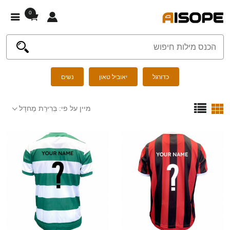
0
כדורגל
יאוביל טאון
נשים
מיין על פי:
בְּרִירַת מֶחדָל