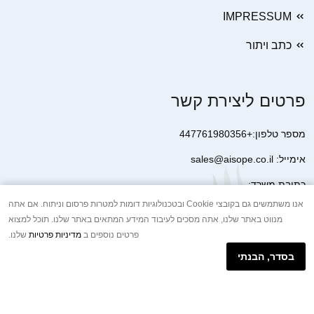
IMPRESSUM
כתב ויתור
פרטים ליצירת קשר
מספר טלפון:+447761980356
אימייל: sales@aisope.co.il
כתובת משרד:
41 Devonshire Street Ground Floor Office 1 London W1G 7AJ
אנו משתמשים גם בקובצי Cookie ובטכנולוגיות דומות למטרות פרסום וניתוח. אם אתה
מנווט באתר שלנו, אתה מסכים לעיבוד המידע המתאים באתר שלנו. תוכל למצוא
United Kingdom
פרטים נוספים ב
מדיניות פרטיות
שלנו.
+44 7410 2065017
בסדר, הבנתי
הודעת וואטסאפ באינטרנט