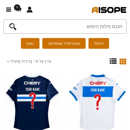
0
כדורגל
אוניברסידד קאתוליקה
נשים
מיין על פי:
בְּרִירַת מֶחדָל