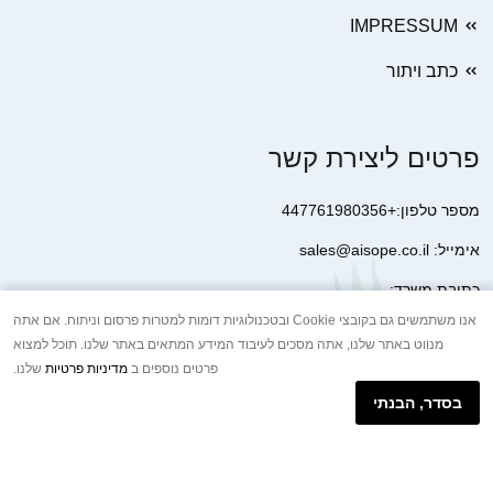
IMPRESSUM
כתב ויתור
פרטים ליצירת קשר
מספר טלפון:+447761980356
אימייל: sales@aisope.co.il
כתובת משרד:
41 Devonshire Street Ground Floor Office 1 London W1G 7AJ
אנו משתמשים גם בקובצי Cookie ובטכנולוגיות דומות למטרות פרסום וניתוח. אם אתה
מנווט באתר שלנו, אתה מסכים לעיבוד המידע המתאים באתר שלנו. תוכל למצוא
United Kingdom
פרטים נוספים ב
מדיניות פרטיות
שלנו.
+44 7410 2065017
בסדר, הבנתי
הודעת וואטסאפ באינטרנט