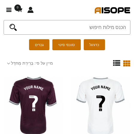
0
כדורגל
סוונסי סיטי
גברים
מיין על פי:
בְּרִירַת מֶחדָל