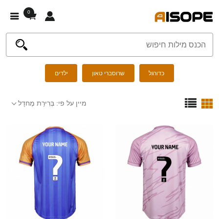
0
כדורגל
שרוסברי טאון
ילדים
מיין על פי:
בְּרִירַת מֶחדָל