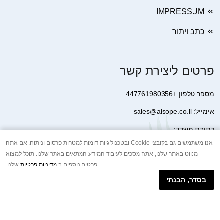
IMPRESSUM
כתב ויתור
פרטים ליצירת קשר
מספר טלפון:+447761980356
אימייל: sales@aisope.co.il
כתובת משרד:
41 Devonshire Street Ground Floor Office 1 London W1G 7AJ
אנו משתמשים גם בקובצי Cookie ובטכנולוגיות דומות למטרות פרסום וניתוח. אם אתה
מנווט באתר שלנו, אתה מסכים לעיבוד המידע המתאים באתר שלנו. תוכל למצוא
United Kingdom
פרטים נוספים ב
מדיניות פרטיות
שלנו.
+44 7410 2065017
בסדר, הבנתי
הודעת וואטסאפ באינטרנט