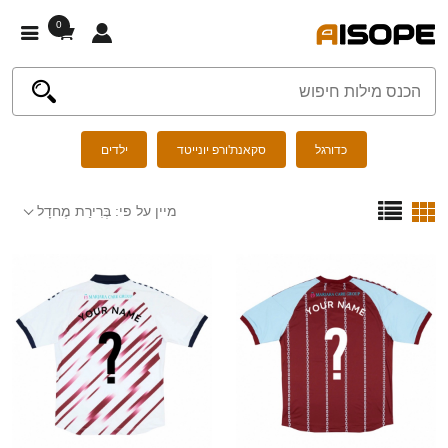
0
כדורגל
סקאנת'ורפ יונייטד
ילדים
מיין על פי:
בְּרִירַת מֶחדָל