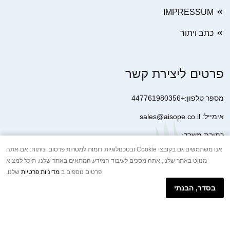
IMPRESSUM
כתב ויתור
פרטים ליצירת קשר
מספר טלפון:+447761980356
אימייל: sales@aisope.co.il
כתובת משרד:
41 Devonshire Street Ground Floor Office 1 London W1G 7AJ
אנו משתמשים גם בקובצי Cookie ובטכנולוגיות דומות למטרות פרסום וניתוח. אם אתה
מנווט באתר שלנו, אתה מסכים לעיבוד המידע המתאים באתר שלנו. תוכל למצוא
United Kingdom
פרטים נוספים ב
מדיניות פרטיות
שלנו.
+44 7410 2065017
בסדר, הבנתי
הודעת וואטסאפ באינטרנט