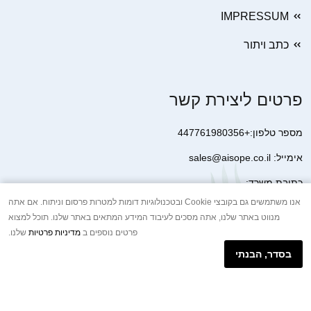
IMPRESSUM
כתב ויתור
פרטים ליצירת קשר
מספר טלפון:+447761980356
אימייל: sales@aisope.co.il
כתובת משרד:
41 Devonshire Street Ground Floor Office 1 London W1G 7AJ
אנו משתמשים גם בקובצי Cookie ובטכנולוגיות דומות למטרות פרסום וניתוח. אם אתה
מנווט באתר שלנו, אתה מסכים לעיבוד המידע המתאים באתר שלנו. תוכל למצוא
United Kingdom
פרטים נוספים ב
מדיניות פרטיות
שלנו.
+44 7410 2065017
בסדר, הבנתי
הודעת וואטסאפ באינטרנט