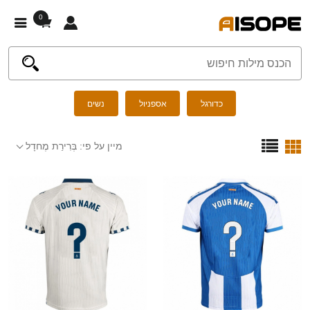
0
כדורגל
אספניול
נשים
מיין על פי:
בְּרִירַת מֶחדָל