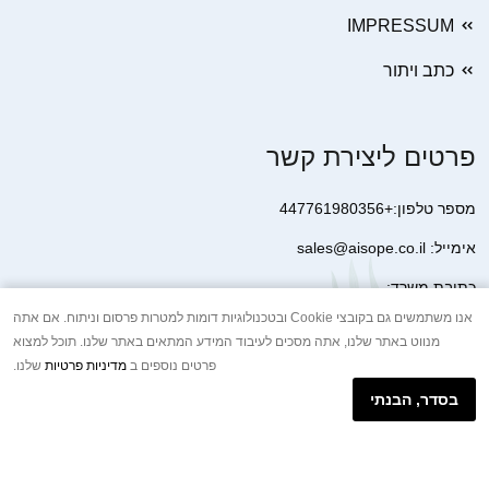
IMPRESSUM
כתב ויתור
פרטים ליצירת קשר
מספר טלפון:+447761980356
אימייל: sales@aisope.co.il
כתובת משרד:
41 Devonshire Street Ground Floor Office 1 London W1G 7AJ
אנו משתמשים גם בקובצי Cookie ובטכנולוגיות דומות למטרות פרסום וניתוח. אם אתה
מנווט באתר שלנו, אתה מסכים לעיבוד המידע המתאים באתר שלנו. תוכל למצוא
United Kingdom
פרטים נוספים ב
מדיניות פרטיות
שלנו.
+44 7410 2065017
בסדר, הבנתי
הודעת וואטסאפ באינטרנט