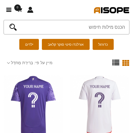
0
כדורגל
אורלנדו סיטי סוקר קלאב
ילדים
מיין על פי:
בְּרִירַת מֶחדָל