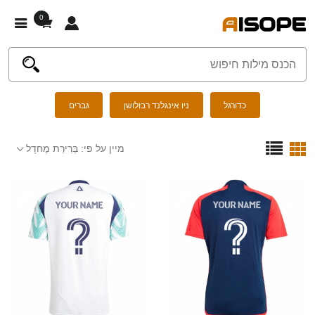
0
כדורגל
ניו אינגלנד רבולושן
גברים
מיין על פי:
בְּרִירַת מֶחדָל