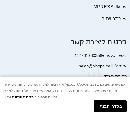
IMPRESSUM
כתב ויתור
פרטים ליצירת קשר
מספר טלפון:+447761980356
אימייל: sales@aisope.co.il
כתובת משרד:
41 Devonshire Street Ground Floor Office 1 London W1G 7AJ
אנו משתמשים גם בקובצי Cookie ובטכנולוגיות דומות למטרות פרסום וניתוח. אם אתה
מנווט באתר שלנו, אתה מסכים לעיבוד המידע המתאים באתר שלנו. תוכל למצוא
United Kingdom
פרטים נוספים ב
מדיניות פרטיות
שלנו.
+44 7410 2065017
בסדר, הבנתי
הודעת וואטסאפ באינטרנט