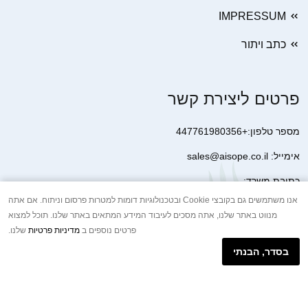
IMPRESSUM
כתב ויתור
פרטים ליצירת קשר
מספר טלפון:+447761980356
אימייל: sales@aisope.co.il
כתובת משרד:
41 Devonshire Street Ground Floor Office 1 London W1G 7AJ
אנו משתמשים גם בקובצי Cookie ובטכנולוגיות דומות למטרות פרסום וניתוח. אם אתה
מנווט באתר שלנו, אתה מסכים לעיבוד המידע המתאים באתר שלנו. תוכל למצוא
United Kingdom
פרטים נוספים ב
מדיניות פרטיות
שלנו.
+44 7410 2065017
בסדר, הבנתי
הודעת וואטסאפ באינטרנט