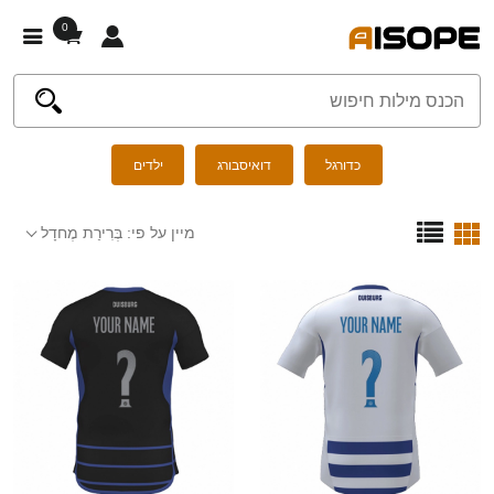
0
כדורגל
דואיסבורג
ילדים
מיין על פי:
בְּרִירַת מֶחדָל