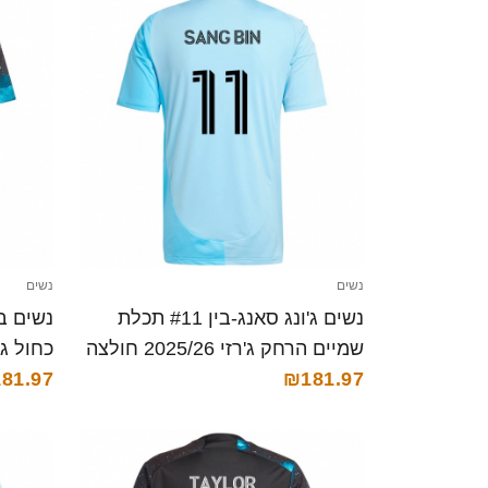
נשים
נשים
נשים ג'ונג סאנג-בין #11 תכלת
שמיים הרחק ג'רזי 2025/26 חולצה
קצרה
₪181.97
קצרה
81.97