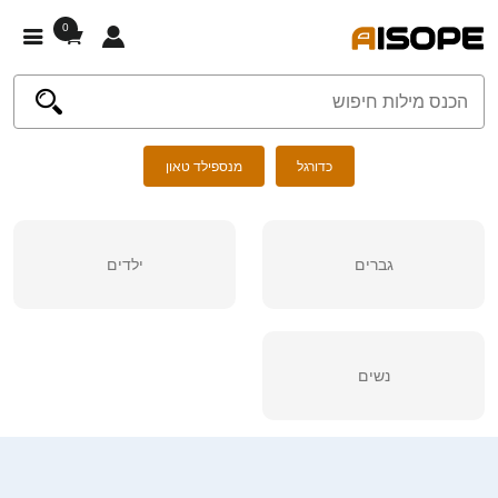
0
כדורגל
מנספילד טאון
גברים
ילדים
נשים