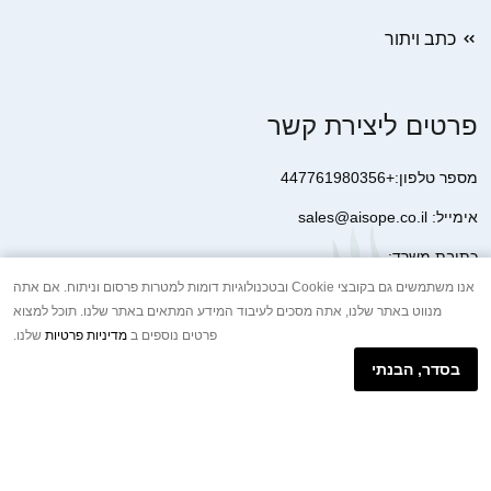
כתב ויתור
פרטים ליצירת קשר
מספר טלפון:+447761980356
אימייל: sales@aisope.co.il
כתובת משרד:
41 Devonshire Street Ground Floor Office 1 London W1G 7AJ
אנו משתמשים גם בקובצי Cookie ובטכנולוגיות דומות למטרות פרסום וניתוח. אם אתה
מנווט באתר שלנו, אתה מסכים לעיבוד המידע המתאים באתר שלנו. תוכל למצוא
United Kingdom
פרטים נוספים ב
מדיניות פרטיות
שלנו.
+44 7410 2065017
בסדר, הבנתי
הודעת וואטסאפ באינטרנט
Copyright © 2026.AISOPE CO., LTD All rights reserved.