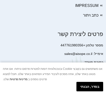
IMPRESSUM
כתב ויתור
פרטים ליצירת קשר
מספר טלפון:+447761980356
אימייל: sales@aisope.co.il
כתובת משרד:
41 Devonshire Street Ground Floor Office 1 London W1G 7AJ
אנו משתמשים גם בקובצי Cookie ובטכנולוגיות דומות למטרות פרסום וניתוח. אם אתה
מנווט באתר שלנו, אתה מסכים לעיבוד המידע המתאים באתר שלנו. תוכל למצוא
United Kingdom
פרטים נוספים ב
מדיניות פרטיות
שלנו.
+44 7410 2065017
בסדר, הבנתי
הודעת וואטסאפ באינטרנט