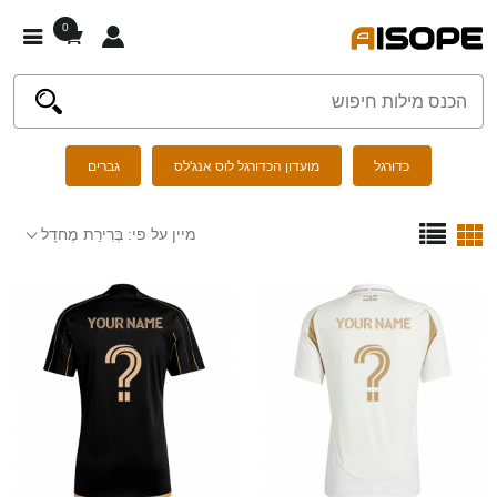
0
כדורגל
מועדון הכדורגל לוס אנג'לס
גברים
מיין על פי:
בְּרִירַת מֶחדָל