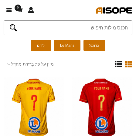
0
כדורגל
Le Mans
ילדים
מיין על פי:
בְּרִירַת מֶחדָל