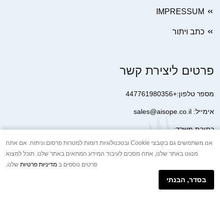
IMPRESSUM
כתב ויתור
פרטים ליצירת קשר
מספר טלפון:+447761980356
אימייל: sales@aisope.co.il
כתובת משרד:
41 Devonshire Street Ground Floor Office 1 London W1G 7AJ
אנו משתמשים גם בקובצי Cookie ובטכנולוגיות דומות למטרות פרסום וניתוח. אם אתה
מנווט באתר שלנו, אתה מסכים לעיבוד המידע המתאים באתר שלנו. תוכל למצוא
United Kingdom
פרטים נוספים ב
מדיניות פרטיות
שלנו.
+44 7410 2065017
בסדר, הבנתי
הודעת וואטסאפ באינטרנט