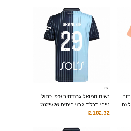
נשים
Lenny Lankoso כתום
נשים סמואל גרנדסיר #29 כחול
רזי 2025/26 חולצה
נייבי תכלת ג'רזי ביתית 2025/26
₪182.32
חולצה קצרה