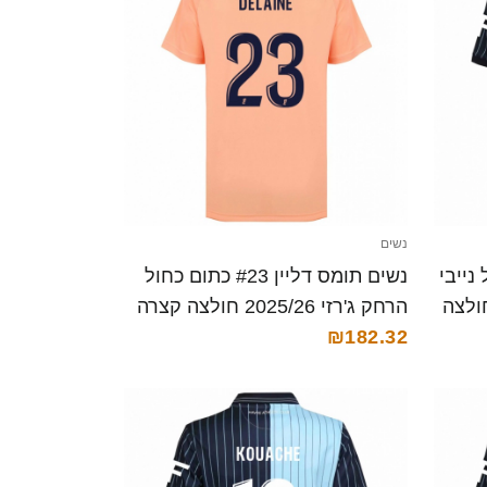
נשים
Laura  כחול נייבי
נשים תומס דליין #23 כתום כחול
רזי ביתית 2025/26 חולצה
הרחק ג'רזי 2025/26 חולצה קצרה
₪182.32