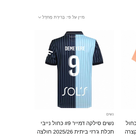
מיין על פי:
בְּרִירַת מֶחדָל
נשים
# כתום כחול
נשים סילקה דמייר #9 כחול נייבי
תכלת ג'רזי ביתית 2025/26 חולצה