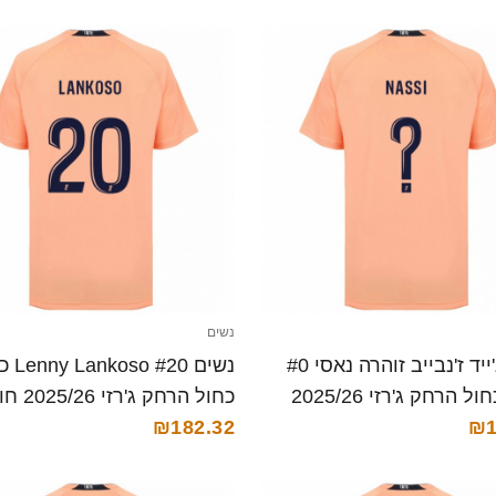
נשים
נשים ג'ייד ז'נבייב זוהרה נאסי #0
נשים  #20
כתום כחול הרחק ג'רזי 2025/26
כחול הרחק ג'
₪1
קצרה
קצרה
₪182.32