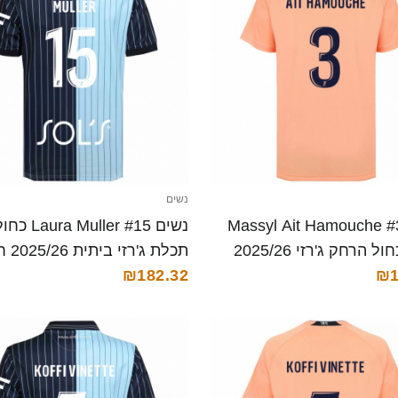
נשים
שים Massyl Ait Hamouche #3
נשים Muller #15
כתום כחול הרחק ג'רזי 2025/26
תכלת ג'
₪1
קצרה
קצרה
₪182.32