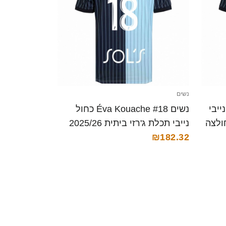
נשים
 #7 כחול נייבי
נשים Éva Kouache #18 כחול
רזי ביתית 2025/26 חולצה
נייבי תכלת ג'רזי ביתית 2025/26
₪182.32
חולצה קצרה