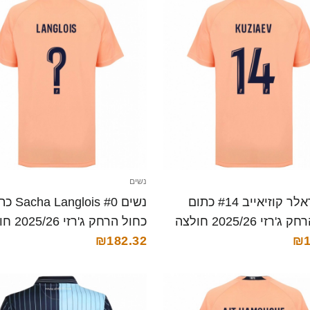
נשים
נשים דאלר קוזיאייב #14 כתום
נשים nglois #0
כחול הרחק ג'רזי 2025/26 חולצה
כחול הרחק ג'
₪1
קצרה
₪182.32