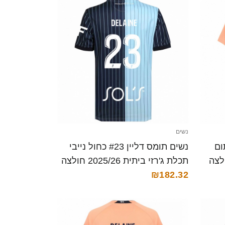
נשים
Sacha La כתום
נשים תומס דליין #23 כחול נייבי
רזי 2025/26 חולצה
תכלת ג'רזי ביתית 2025/26 חולצה
קצרה
₪182.32