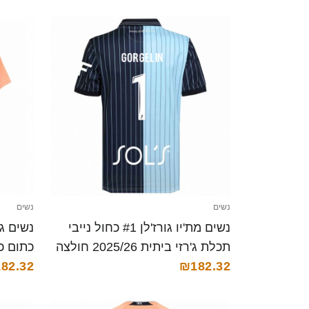
נשים
נשים
נשים מת'יו גורז'לן #1 כחול נייבי
תכלת ג'רזי ביתית 2025/26 חולצה
קצרה
₪182.32
82.32
חולצה 