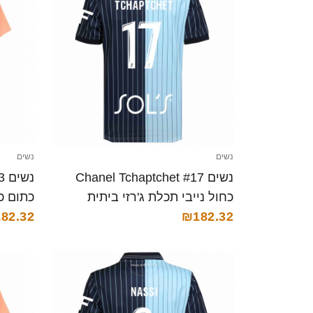
נשים
נשים
נשים Chanel Tchaptchet #17
נ
כחול נייבי תכלת ג'רזי ביתית
2025/26 חולצה קצרה
₪182.32
82.32
חולצה 