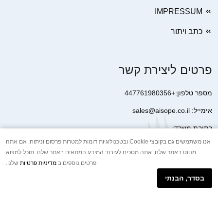
IMPRESSUM
כתב ויתור
פרטים ליצירת קשר
מספר טלפון:+447761980356
אימייל: sales@aisope.co.il
כתובת משרד:
41 Devonshire Street Ground Floor Office 1 London W1G 7AJ
אנו משתמשים גם בקובצי Cookie ובטכנולוגיות דומות למטרות פרסום וניתוח. אם אתה
מנווט באתר שלנו, אתה מסכים לעיבוד המידע המתאים באתר שלנו. תוכל למצוא
United Kingdom
פרטים נוספים ב
מדיניות פרטיות
שלנו.
+44 7410 2065017
בסדר, הבנתי
הודעת וואטסאפ באינטרנט