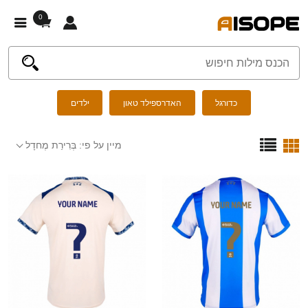
0
כדורגל
האדרספילד טאון
ילדים
מיין על פי:
בְּרִירַת מֶחדָל