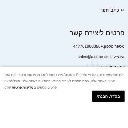
כתב ויתור
פרטים ליצירת קשר
מספר טלפון:+447761980356
אימייל: sales@aisope.co.il
כתובת משרד:
41 Devonshire Street Ground Floor Office 1 London W1G 7AJ
אנו משתמשים גם בקובצי Cookie ובטכנולוגיות דומות למטרות פרסום וניתוח. אם אתה
מנווט באתר שלנו, אתה מסכים לעיבוד המידע המתאים באתר שלנו. תוכל למצוא
United Kingdom
פרטים נוספים ב
מדיניות פרטיות
שלנו.
+44 7410 2065017
בסדר, הבנתי
הודעת וואטסאפ באינטרנט
Copyright © 2026.AISOPE CO., LTD All rights reserved.