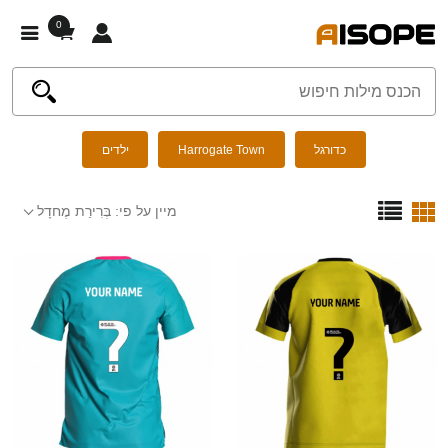
0
כדורגל
Harrogate Town
ילדים
מיין על פי:
בְּרִירַת מֶחדָל