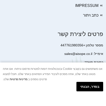
IMPRESSUM
כתב ויתור
פרטים ליצירת קשר
מספר טלפון:+447761980356
אימייל: sales@aisope.co.il
כתובת משרד:
41 Devonshire Street Ground Floor Office 1 London W1G 7AJ
אנו משתמשים גם בקובצי Cookie ובטכנולוגיות דומות למטרות פרסום וניתוח. אם אתה
מנווט באתר שלנו, אתה מסכים לעיבוד המידע המתאים באתר שלנו. תוכל למצוא
United Kingdom
פרטים נוספים ב
מדיניות פרטיות
שלנו.
+44 7410 2065017
בסדר, הבנתי
הודעת וואטסאפ באינטרנט