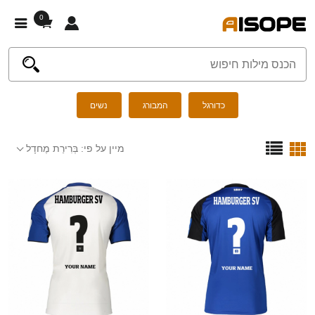
0
כדורגל
המבורג
נשים
מיין על פי:
בְּרִירַת מֶחדָל