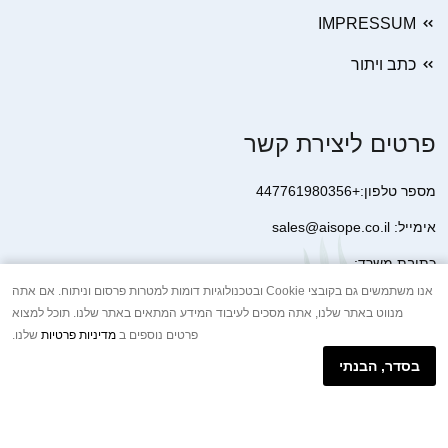
IMPRESSUM
כתב ויתור
פרטים ליצירת קשר
מספר טלפון:+447761980356
אימייל: sales@aisope.co.il
כתובת משרד:
41 Devonshire Street Ground Floor Office 1 London W1G 7AJ
אנו משתמשים גם בקובצי Cookie ובטכנולוגיות דומות למטרות פרסום וניתוח. אם אתה
מנווט באתר שלנו, אתה מסכים לעיבוד המידע המתאים באתר שלנו. תוכל למצוא
United Kingdom
פרטים נוספים ב
מדיניות פרטיות
שלנו.
+44 7410 2065017
בסדר, הבנתי
הודעת וואטסאפ באינטרנט