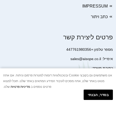
IMPRESSUM
כתב ויתור
פרטים ליצירת קשר
מספר טלפון:+447761980356
אימייל: sales@aisope.co.il
כתובת משרד:
41 Devonshire Street Ground Floor Office 1 London W1G 7AJ
אנו משתמשים גם בקובצי Cookie ובטכנולוגיות דומות למטרות פרסום וניתוח. אם אתה
מנווט באתר שלנו, אתה מסכים לעיבוד המידע המתאים באתר שלנו. תוכל למצוא
United Kingdom
פרטים נוספים ב
מדיניות פרטיות
שלנו.
+44 7410 2065017
בסדר, הבנתי
הודעת וואטסאפ באינטרנט