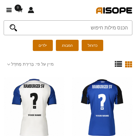
0
כדורגל
המבורג
ילדים
מיין על פי:
בְּרִירַת מֶחדָל