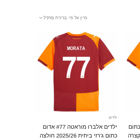
מיין על פי:
בְּרִירַת מֶחדָל
ילדים
#1 אדום כתום
ילדים אלברו מוראטה #77 אדום
כתום ג'רזי ביתית 2025/26 חולצה