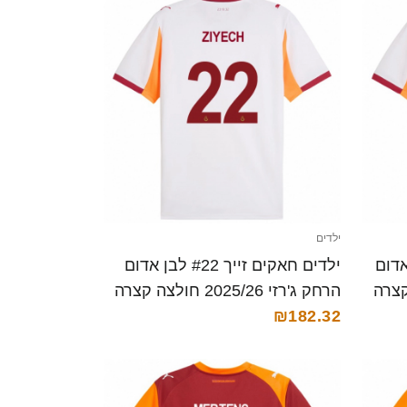
ילדים
צ'ס #6 לבן אדום
ילדים חאקים זייך #22 לבן אדום
הרחק ג'רזי 2025/26 חולצה קצרה
₪182.32