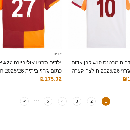
ילדים
ילדים דריס מרטנס #10 לבן אדום
ילדים סרז
2 חולצה קצרה
כתום ג'רזי
₪1
קצרה
₪175.32
...
»
5
4
3
2
1