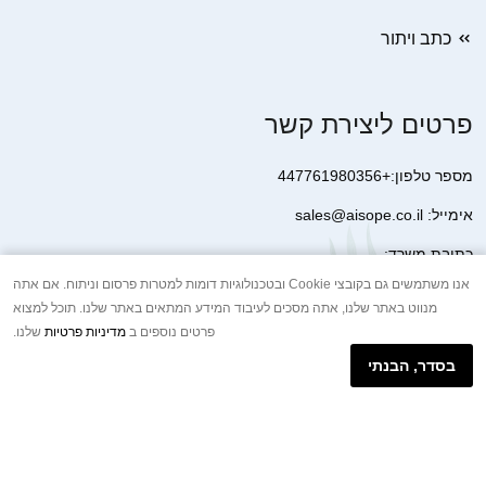
כתב ויתור
פרטים ליצירת קשר
מספר טלפון:+447761980356
אימייל: sales@aisope.co.il
כתובת משרד:
41 Devonshire Street Ground Floor Office 1 London W1G 7AJ
אנו משתמשים גם בקובצי Cookie ובטכנולוגיות דומות למטרות פרסום וניתוח. אם אתה
מנווט באתר שלנו, אתה מסכים לעיבוד המידע המתאים באתר שלנו. תוכל למצוא
United Kingdom
פרטים נוספים ב
מדיניות פרטיות
שלנו.
+44 7410 2065017
בסדר, הבנתי
הודעת וואטסאפ באינטרנט
Copyright © 2026.AISOPE CO., LTD All rights reserved.