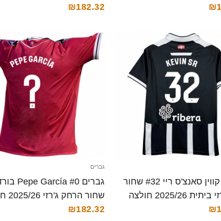
₪1
קצרה
₪182.32
גברים
גברים קווין סאנצ'ס ריי #32 שחור
גברים Pepe García #0
לבן ג'רזי ביתית 2025/26 חולצה
שחור הרחק 
₪1
קצרה
₪182.32