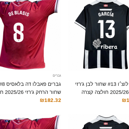
גברים
גברים לוצ׳ו #13 שחור לבן ג'רזי
שחור הרחק 
₪1
קצרה
₪182.32