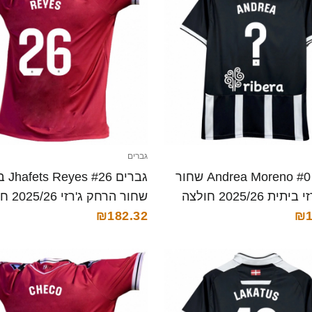
גברים
גברים Andrea Moreno #0 שחור
גברים 26
לבן ג'רזי ביתית 2025/26 חולצה
שחור הרחק 
₪1
קצרה
₪182.32