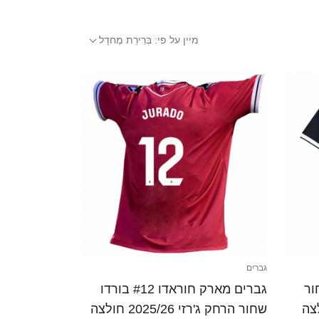
מיין על פי:
בְּרִירַת מֶחדָל
גברים
אדו #12 שחור
גברים מארק חוראדו #12 בורדו
2025/26 חולצה
שחור הרחק ג'רזי 2025/26 חולצה