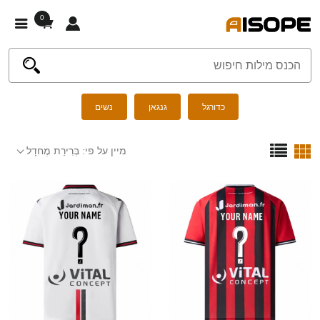
0
כדורגל
גנגאן
נשים
מיין על פי:
בְּרִירַת מֶחדָל