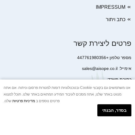
IMPRESSUM
כתב ויתור
פרטים ליצירת קשר
מספר טלפון:+447761980356
אימייל: sales@aisope.co.il
כתובת משרד:
41 Devonshire Street Ground Floor Office 1 London W1G 7AJ
אנו משתמשים גם בקובצי Cookie ובטכנולוגיות דומות למטרות פרסום וניתוח. אם אתה
מנווט באתר שלנו, אתה מסכים לעיבוד המידע המתאים באתר שלנו. תוכל למצוא
United Kingdom
פרטים נוספים ב
מדיניות פרטיות
שלנו.
+44 7410 2065017
בסדר, הבנתי
הודעת וואטסאפ באינטרנט