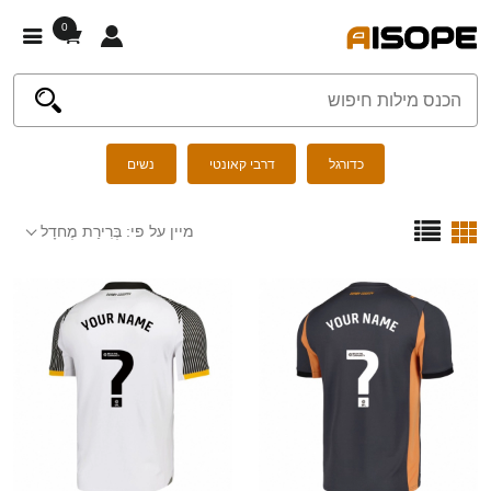
0
כדורגל
דרבי קאונטי
נשים
מיין על פי:
בְּרִירַת מֶחדָל