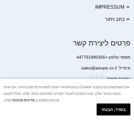
IMPRESSUM
כתב ויתור
פרטים ליצירת קשר
מספר טלפון:+447761980356
אימייל: sales@aisope.co.il
כתובת משרד:
41 Devonshire Street Ground Floor Office 1 London W1G 7AJ
אנו משתמשים גם בקובצי Cookie ובטכנולוגיות דומות למטרות פרסום וניתוח. אם אתה
מנווט באתר שלנו, אתה מסכים לעיבוד המידע המתאים באתר שלנו. תוכל למצוא
United Kingdom
פרטים נוספים ב
מדיניות פרטיות
שלנו.
+44 7410 2065017
בסדר, הבנתי
הודעת וואטסאפ באינטרנט