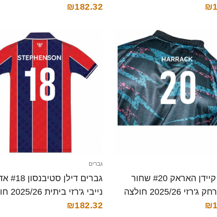
₪182.32
₪1
גברים
גברים קיידן האראק #20 שחור
גברים דילן סטיב
נייבי הרחק ג'רזי 2025/26 חולצה
נייבי ג'רזי ב
₪1
קצרה
₪182.32