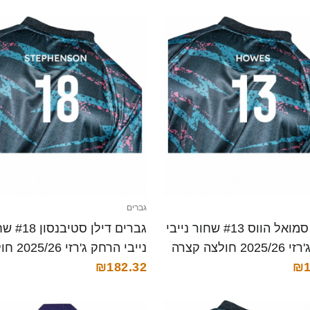
גברים
גברים סמואל הווס #13 שחור נייבי
גברים דילן סטי
2 חולצה קצרה
נייבי הרחק ג'ר
₪1
קצרה
₪182.32