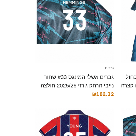
גברים
 #13 לבן כחול
גברים אשלי המינגס #33 שחור
נייבי הרחק ג'רזי 2025/26 חולצה
קצרה
₪182.32