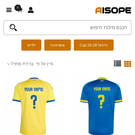
0
כדורגל Cup 26-28
אוקראינה
ילדים
מיין על פי:
בְּרִירַת מֶחדָל