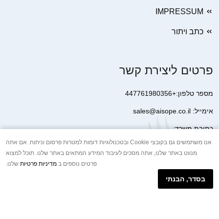
IMPRESSUM
כתב ויתור
פרטים ליצירת קשר
מספר טלפון:+447761980356
אימייל: sales@aisope.co.il
כתובת משרד:
41 Devonshire Street Ground Floor Office 1 London W1G 7AJ
אנו משתמשים גם בקובצי Cookie ובטכנולוגיות דומות למטרות פרסום וניתוח. אם אתה
מנווט באתר שלנו, אתה מסכים לעיבוד המידע המתאים באתר שלנו. תוכל למצוא
United Kingdom
פרטים נוספים ב
מדיניות פרטיות
שלנו.
+44 7410 2065017
בסדר, הבנתי
הודעת וואטסאפ באינטרנט