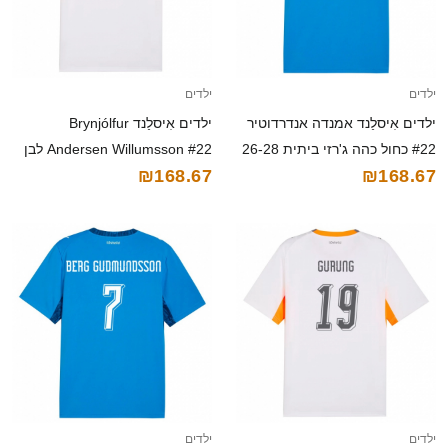
ילדים
ילדים
ילדים אִיסלַנד אמנדה אנדרדוטיר
ילדים אִיסלַנד Brynjólfur
#22 כחול כהה ג'רזי ביתית 26-28
Andersen Willumsson #22 לבן
₪168.67
₪168.67
חולצה קצרה
כתום אפור הרחק ג'רזי 26-28
חולצה קצרה
ילדים
ילדים