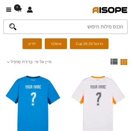
0
כדורגל Cup 26-28
אִיסלַנד
ילדים
מיין על פי:
בְּרִירַת מֶחדָל