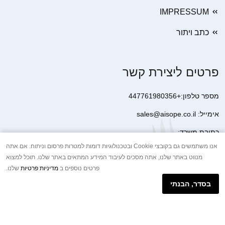
IMPRESSUM
כתב ויתור
פרטים ליצירת קשר
מספר טלפון:+447761980356
אימייל: sales@aisope.co.il
כתובת משרד:
41 Devonshire Street Ground Floor Office 1 London W1G 7AJ
אנו משתמשים גם בקובצי Cookie ובטכנולוגיות דומות למטרות פרסום וניתוח. אם אתה
מנווט באתר שלנו, אתה מסכים לעיבוד המידע המתאים באתר שלנו. תוכל למצוא
United Kingdom
פרטים נוספים ב
מדיניות פרטיות
שלנו.
+44 7410 2065017
בסדר, הבנתי
הודעת וואטסאפ באינטרנט