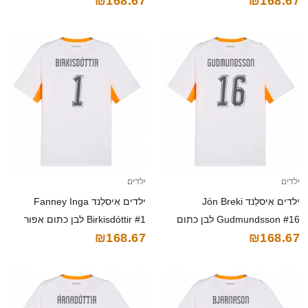
₪168.67
₪168.67
ביתית 26-28 חולצה קצרה
חולצה קצרה
ילדים
ילדים
ילדים אִיסלַנד Jón Breki
ילדים אִיסלַנד Fanney Inga
Gudmundsson #16 לבן כתום
Birkisdóttir #1 לבן כתום אפור
₪168.67
₪168.67
אפור הרחק ג'רזי 26-28 חולצה
הרחק ג'רזי 26-28 חולצה קצרה
קצרה