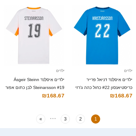
ילדים
ילדים
ילדים אִיסלַנד דניאל פרייר
ילדים אִיסלַנד Ásgeir Steinn
כריסטיאנסון #22 כחול כהה ג'רזי
Steinarsson #19 לבן כתום אפור
₪168.67
₪168.67
ביתית 26-28 חולצה קצרה
הרחק ג'רזי 26-28 חולצה קצרה
...
»
3
2
1