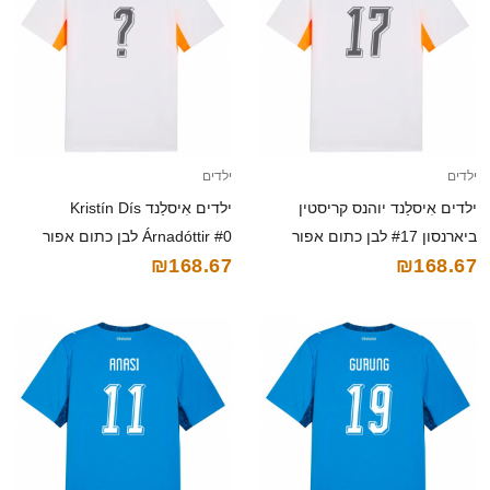
ילדים
ילדים
ילדים אִיסלַנד יוהנס קריסטין
ילדים אִיסלַנד Kristín Dís
ביארנסון #17 לבן כתום אפור
Árnadóttir #0 לבן כתום אפור
₪168.67
₪168.67
הרחק ג'רזי 26-28 חולצה קצרה
הרחק ג'רזי 26-28 חולצה קצרה