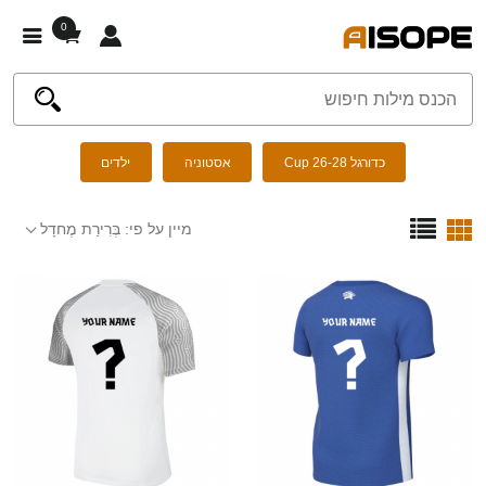
0
כדורגל Cup 26-28
אסטוניה
ילדים
מיין על פי:
בְּרִירַת מֶחדָל