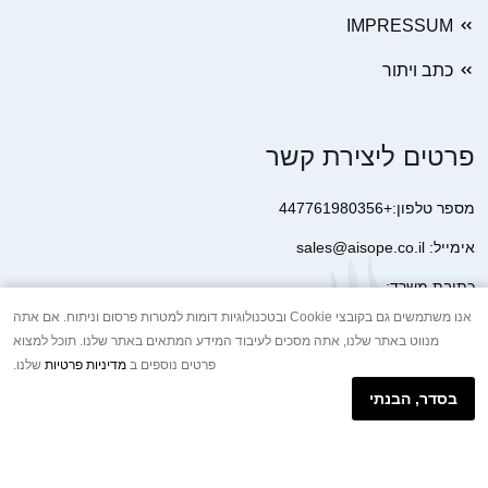
IMPRESSUM
כתב ויתור
פרטים ליצירת קשר
מספר טלפון:+447761980356
אימייל: sales@aisope.co.il
כתובת משרד:
41 Devonshire Street Ground Floor Office 1 London W1G 7AJ
אנו משתמשים גם בקובצי Cookie ובטכנולוגיות דומות למטרות פרסום וניתוח. אם אתה
מנווט באתר שלנו, אתה מסכים לעיבוד המידע המתאים באתר שלנו. תוכל למצוא
United Kingdom
פרטים נוספים ב
מדיניות פרטיות
שלנו.
+44 7410 2065017
בסדר, הבנתי
הודעת וואטסאפ באינטרנט