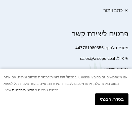
כתב ויתור
פרטים ליצירת קשר
מספר טלפון:+447761980356
אימייל: sales@aisope.co.il
כתובת משרד:
41 Devonshire Street Ground Floor Office 1 London W1G 7AJ
אנו משתמשים גם בקובצי Cookie ובטכנולוגיות דומות למטרות פרסום וניתוח. אם אתה
מנווט באתר שלנו, אתה מסכים לעיבוד המידע המתאים באתר שלנו. תוכל למצוא
United Kingdom
פרטים נוספים ב
מדיניות פרטיות
שלנו.
+44 7410 2065017
בסדר, הבנתי
הודעת וואטסאפ באינטרנט
Copyright © 2026.AISOPE CO., LTD All rights reserved.