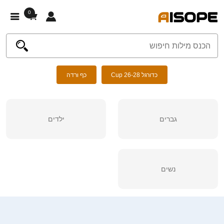
0
כדורגל Cup 26-28
כף ורדה
גברים
ילדים
נשים