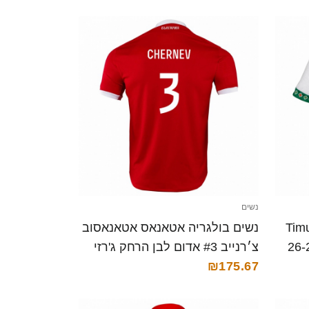
נשים
Timur M
נשים בולגריה אטאנאס אטאנאסוב
ום ג'רזי ביתית 26-28
צ׳רנייב #3 אדום לבן הרחק ג'רזי
26-28 חולצה קצרה
₪175.67