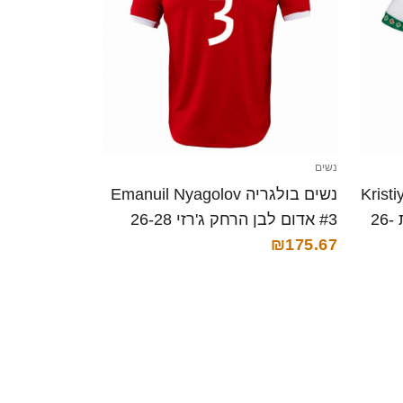
נשים
Kristiyan
נשים בולגריה Emanuil Nyagolov
#0 לבן ירוק אדום ג'רזי ביתית 26-
#3 אדום לבן הרחק ג'רזי 26-28
₪175.67
חולצה קצרה