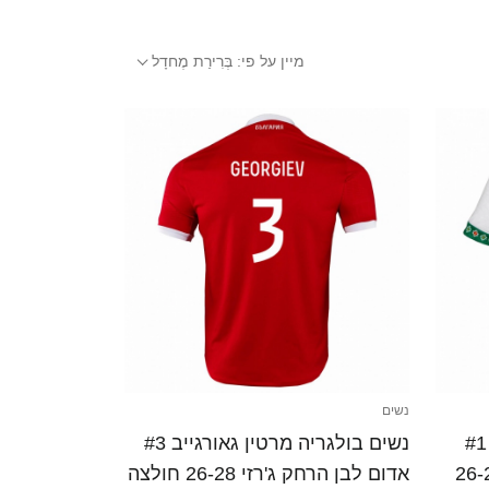
מיין על פי:
בְּרִירַת מֶחדָל
נשים
נשים בולגריה פלמן אנדרייב #1
נשים בולגריה מרטין גאורגייב #3
ום ג'רזי ביתית 26-28
אדום לבן הרחק ג'רזי 26-28 חולצה