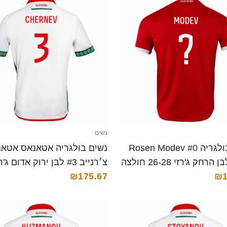
נשים
נשים בולגריה Rosen Modev #0
נשים בולגריה אטאנאס אטאנ
אדום לבן הרחק ג'רזי 26-28 חולצה
צ׳רנייב #3 לבן ירוק אדום ג'
₪1
ביתית 26-28 חולצה קצרה
₪175.67