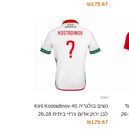
קצרה
₪175.67
נשים
Teo
נשים בולגריה Kiril Kostadinov #0
 הרחק ג'רזי 26-28
לבן ירוק אדום ג'רזי ביתית 26-28
₪175.67
חולצה קצרה