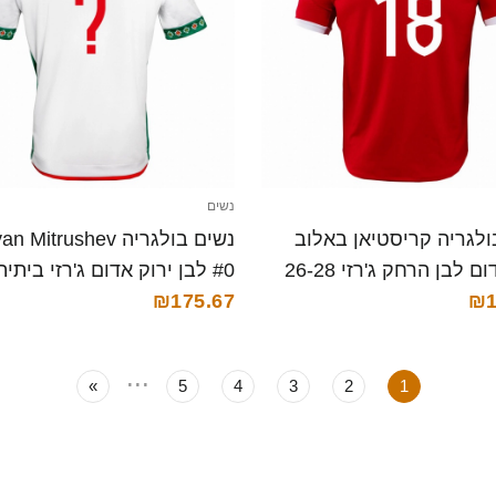
נשים
ולגריה קריסטיאן באלוב
נשים בולגריה  Mitrushev
#18 אדום לבן הרחק ג'רזי 26-28
₪1
קצרה
28 חולצה קצרה
₪175.67
...
»
5
4
3
2
1