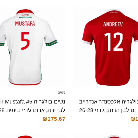
נשים
ולגריה אלכסנדר אנדרייב
נשים בולגריה ustafa #5
#12 אדום לבן הרחק ג'רזי 26-28
לבן ירוק אד
₪1
קצרה
₪175.67
חולצה קצרה