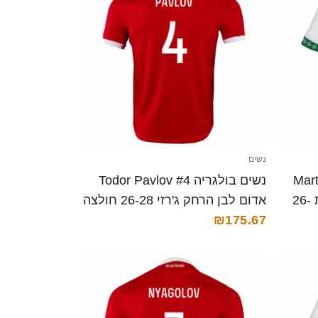
נשים
Martin 
נשים בולגריה Todor Pavlov #4
#0 לבן ירוק אדום ג'רזי ביתית 26-
אדום לבן הרחק ג'רזי 26-28 חולצה
קצרה
₪175.67