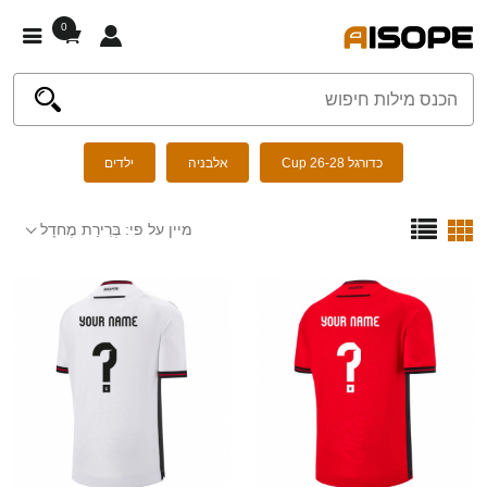
0
כדורגל Cup 26-28
אלבניה
ילדים
מיין על פי:
בְּרִירַת מֶחדָל