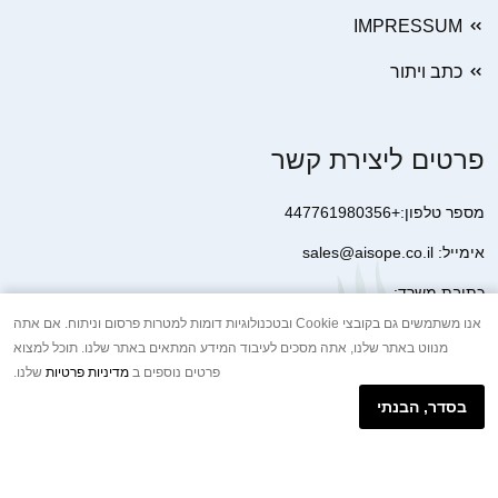
IMPRESSUM
כתב ויתור
פרטים ליצירת קשר
מספר טלפון:+447761980356
אימייל: sales@aisope.co.il
כתובת משרד:
41 Devonshire Street Ground Floor Office 1 London W1G 7AJ
אנו משתמשים גם בקובצי Cookie ובטכנולוגיות דומות למטרות פרסום וניתוח. אם אתה
מנווט באתר שלנו, אתה מסכים לעיבוד המידע המתאים באתר שלנו. תוכל למצוא
United Kingdom
פרטים נוספים ב
מדיניות פרטיות
שלנו.
+44 7410 2065017
בסדר, הבנתי
הודעת וואטסאפ באינטרנט