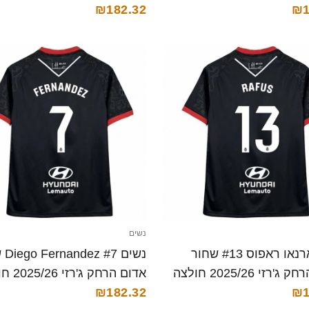
₪182.32
₪1
נשים
נשים ארנאו ראפוס #13 שחור
נשים 
אדום הרחק ג'רזי 2025/26 חולצה
אדום הרחק ג
₪1
קצרה
₪182.32