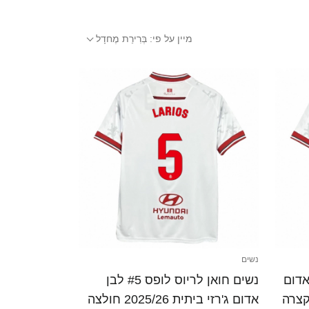
מיין על פי:
בְּרִירַת מֶחדָל
נשים
ס #13 לבן אדום
נשים חואן לריוס לופס #5 לבן
אדום ג'רזי ביתית 2025/26 חולצה