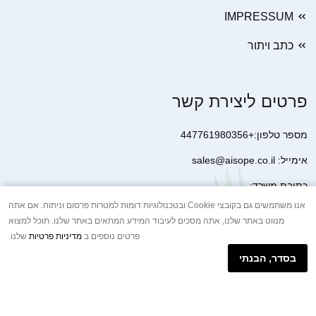
IMPRESSUM
כתב ויתור
פרטים ליצירת קשר
מספר טלפון:+447761980356
אימייל: sales@aisope.co.il
כתובת משרד:
41 Devonshire Street Ground Floor Office 1 London W1G 7AJ
אנו משתמשים גם בקובצי Cookie ובטכנולוגיות דומות למטרות פרסום וניתוח. אם אתה
מנווט באתר שלנו, אתה מסכים לעיבוד המידע המתאים באתר שלנו. תוכל למצוא
United Kingdom
פרטים נוספים ב
מדיניות פרטיות
שלנו.
+44 7410 2065017
בסדר, הבנתי
הודעת וואטסאפ באינטרנט