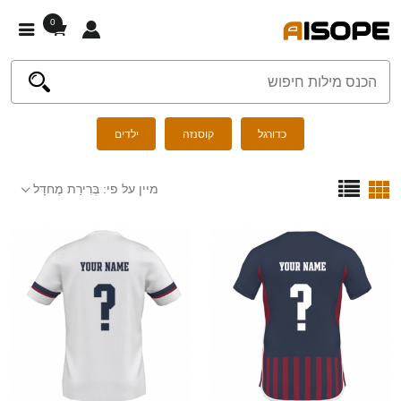
0
כדורגל
קוסנזה
ילדים
מיין על פי:
בְּרִירַת מֶחדָל