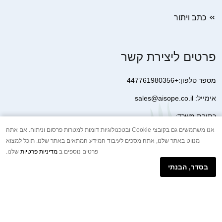
כתב ויתור
פרטים ליצירת קשר
מספר טלפון:+447761980356
אימייל: sales@aisope.co.il
כתובת משרד:
41 Devonshire Street Ground Floor Office 1 London W1G 7AJ
אנו משתמשים גם בקובצי Cookie ובטכנולוגיות דומות למטרות פרסום וניתוח. אם אתה
מנווט באתר שלנו, אתה מסכים לעיבוד המידע המתאים באתר שלנו. תוכל למצוא
United Kingdom
פרטים נוספים ב
מדיניות פרטיות
שלנו.
+44 7410 2065017
בסדר, הבנתי
הודעת וואטסאפ באינטרנט
Copyright © 2026.AISOPE CO., LTD All rights reserved.