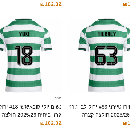
₪182.32
₪1
נשים
נשים קירן טיירני #63 ירוק לבן ג'רזי
נשים יוקי קובאי
ג'רזי ביתית 2025/26 חולצה קצרה
₪182.32
₪1