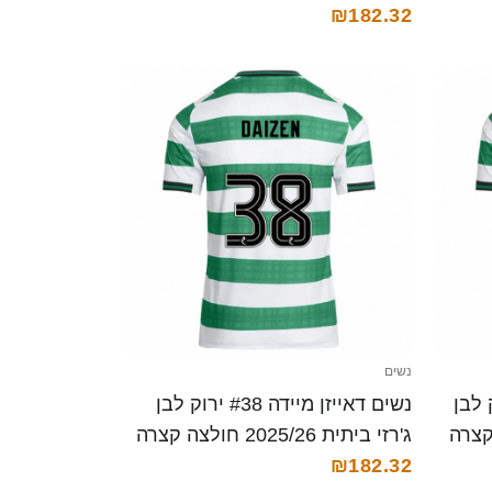
₪182.32
נשים
אשי #18 ירוק לבן
נשים דאייזן מיידה #38 ירוק לבן
ג'רזי ביתית 2025/26 חולצה קצרה
₪182.32