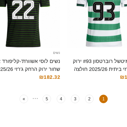
נשים
נשים מיטשל רוברטסון #93 ירוק
נש
לבן ג'רזי ביתית 2025/26 חולצה
שחור ירוק הרחק ג'רזי
₪1
₪182.32
חולצה קצרה
...
»
5
4
3
2
1