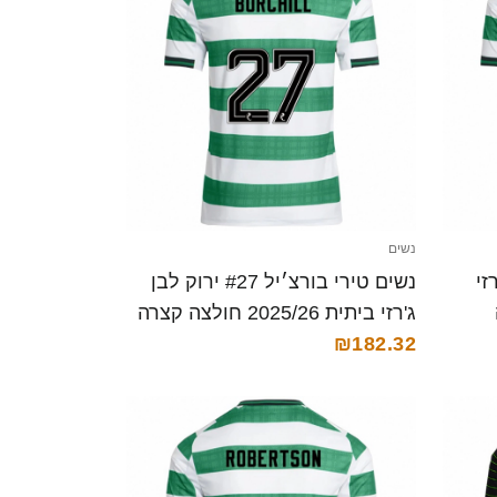
נשים
ג'רזי
נשים טירי בורצ׳יל #27 ירוק לבן
ג'רזי ביתית 2025/26 חולצה קצרה
₪182.32