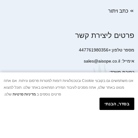
כתב ויתור
פרטים ליצירת קשר
מספר טלפון:+447761980356
אימייל: sales@aisope.co.il
כתובת משרד:
41 Devonshire Street Ground Floor Office 1 London W1G 7AJ
אנו משתמשים גם בקובצי Cookie ובטכנולוגיות דומות למטרות פרסום וניתוח. אם אתה
מנווט באתר שלנו, אתה מסכים לעיבוד המידע המתאים באתר שלנו. תוכל למצוא
United Kingdom
פרטים נוספים ב
מדיניות פרטיות
שלנו.
+44 7410 2065017
בסדר, הבנתי
הודעת וואטסאפ באינטרנט
Copyright © 2026.AISOPE CO., LTD All rights reserved.