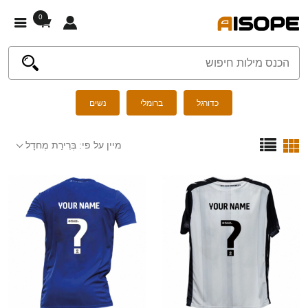
0
כדורגל
ברומלי
נשים
מיין על פי:
בְּרִירַת מֶחדָל