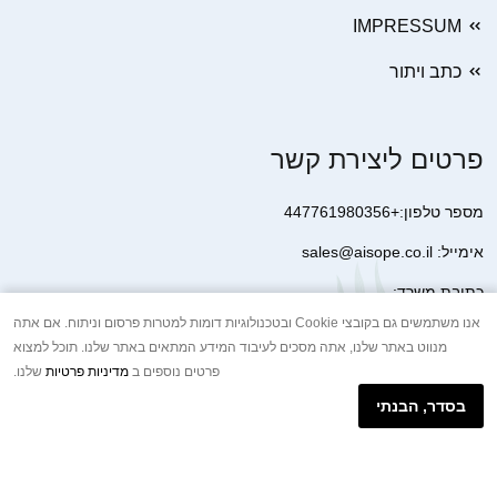
IMPRESSUM
כתב ויתור
פרטים ליצירת קשר
מספר טלפון:+447761980356
אימייל: sales@aisope.co.il
כתובת משרד:
41 Devonshire Street Ground Floor Office 1 London W1G 7AJ
אנו משתמשים גם בקובצי Cookie ובטכנולוגיות דומות למטרות פרסום וניתוח. אם אתה
מנווט באתר שלנו, אתה מסכים לעיבוד המידע המתאים באתר שלנו. תוכל למצוא
United Kingdom
פרטים נוספים ב
מדיניות פרטיות
שלנו.
+44 7410 2065017
בסדר, הבנתי
הודעת וואטסאפ באינטרנט