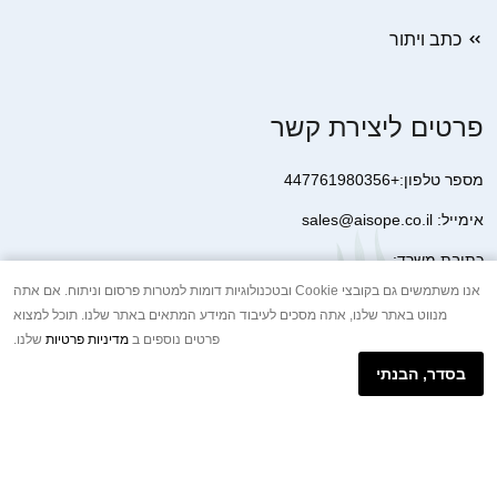
כתב ויתור
פרטים ליצירת קשר
מספר טלפון:+447761980356
אימייל: sales@aisope.co.il
כתובת משרד:
41 Devonshire Street Ground Floor Office 1 London W1G 7AJ
אנו משתמשים גם בקובצי Cookie ובטכנולוגיות דומות למטרות פרסום וניתוח. אם אתה
מנווט באתר שלנו, אתה מסכים לעיבוד המידע המתאים באתר שלנו. תוכל למצוא
United Kingdom
פרטים נוספים ב
מדיניות פרטיות
שלנו.
+44 7410 2065017
בסדר, הבנתי
הודעת וואטסאפ באינטרנט
Copyright © 2026.AISOPE CO., LTD All rights reserved.