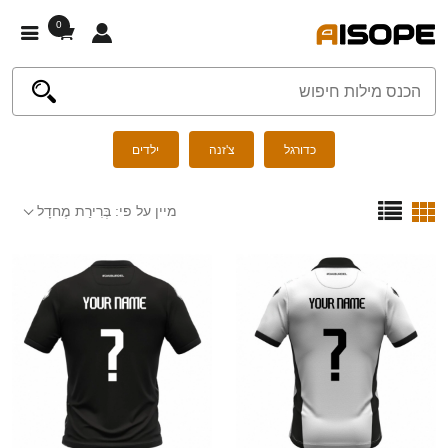
0
כדורגל
צ'זנה
ילדים
מיין על פי:
בְּרִירַת מֶחדָל