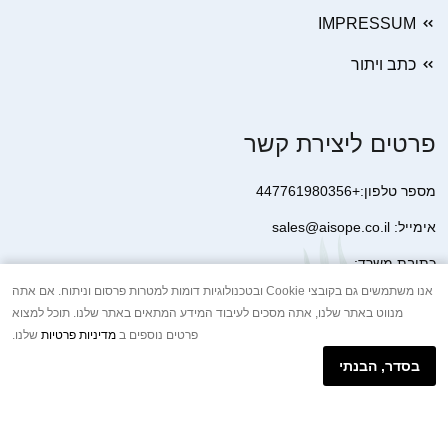
IMPRESSUM
כתב ויתור
פרטים ליצירת קשר
מספר טלפון:+447761980356
אימייל: sales@aisope.co.il
כתובת משרד:
41 Devonshire Street Ground Floor Office 1 London W1G 7AJ
אנו משתמשים גם בקובצי Cookie ובטכנולוגיות דומות למטרות פרסום וניתוח. אם אתה
מנווט באתר שלנו, אתה מסכים לעיבוד המידע המתאים באתר שלנו. תוכל למצוא
United Kingdom
פרטים נוספים ב
מדיניות פרטיות
שלנו.
+44 7410 2065017
בסדר, הבנתי
הודעת וואטסאפ באינטרנט