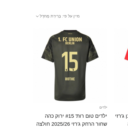
מיין על פי:
בְּרִירַת מֶחדָל
ילדים
דום לבן ג'רזי
ילדים טום רות' #15 ירוק כהה
שחור הרחק ג'רזי 2025/26 חולצה