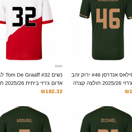
נשים
נשים סילאס אנדרסן #46 ירוק זהב
נשים  Graaff #32
2 חולצה קצרה
אדום ג'רזי
₪1
קצרה
₪182.32