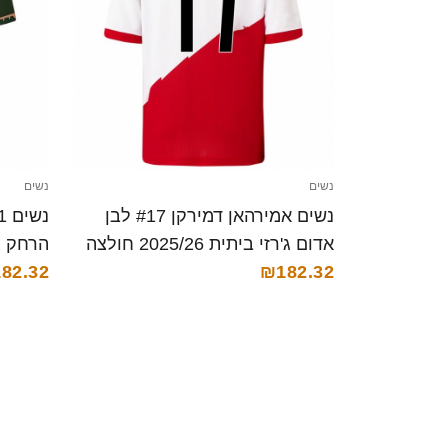
נשים
נשים
נשים אמירהאן דמירקן #17 לבן
אדום ג'רזי ביתית 2025/26 חולצה
הרחק ג'רזי 025/26
קצרה
₪182.32
82.32