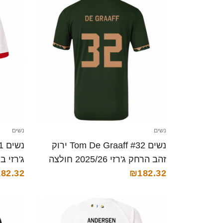
נשים
נשים
נשים Tom De Graaff #32 ירוק
זהב הרחק ג'רזי 2025/26 חולצה
ג'רזי ביתית 25/26
קצרה
₪182.32
82.32